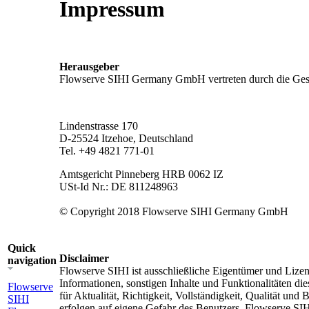
Impressum
Herausgeber
Flowserve SIHI Germany GmbH vertreten durch die Gesch
Lindenstrasse 170
D-25524 Itzehoe, Deutschland
Tel. +49 4821 771-01
Amtsgericht Pinneberg HRB 0062 IZ
USt-Id Nr.: DE 811248963
© Copyright 2018 Flowserve SIHI Germany GmbH
Quick
Disclaimer
navigation
Flowserve SIHI ist ausschließliche Eigentümer und Lizenz
Informationen, sonstigen Inhalte und Funktionalitäten d
Flowserve
für Aktualität, Richtigkeit, Vollständigkeit, Qualität un
SIHI
erfolgen auf eigene Gefahr des Benutzers. Flowserve SIHI 