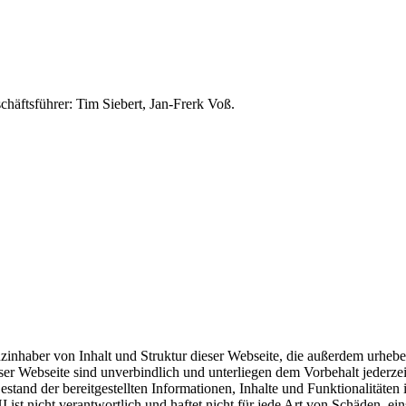
äftsführer: Tim Siebert, Jan-Frerk Voß.
inhaber von Inhalt und Struktur dieser Webseite, die außerdem urheber
ieser Webseite sind unverbindlich und unterliegen dem Vorbehalt jeder
d Bestand der bereitgestellten Informationen, Inhalte und Funktionalitä
ist nicht verantwortlich und haftet nicht für jede Art von Schäden, ein